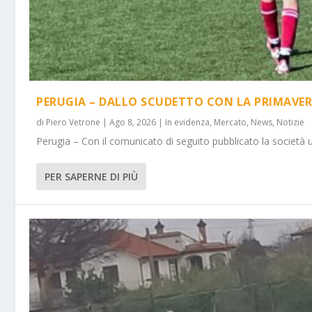
PERUGIA – DALLO SCUDETTO CON LA PRIMAVER
di
Piero Vetrone
|
Ago 8, 2026
|
In evidenza
,
Mercato
,
News
,
Notizie
Perugia – Con il comunicato di seguito pubblicato la società 
PER SAPERNE DI PIÙ