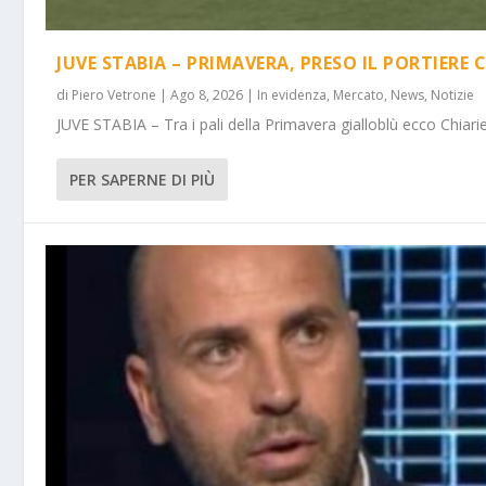
JUVE STABIA – PRIMAVERA, PRESO IL PORTIERE 
di
Piero Vetrone
|
Ago 8, 2026
|
In evidenza
,
Mercato
,
News
,
Notizie
JUVE STABIA – Tra i pali della Primavera gialloblù ecco Chiarie
PER SAPERNE DI PIÙ