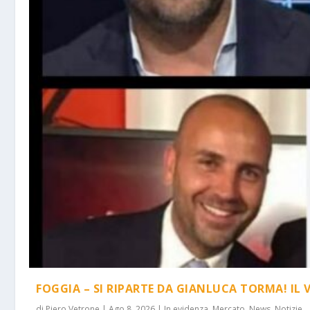
FOGGIA – SI RIPARTE DA GIANLUCA TORMA! IL 
di
Piero Vetrone
|
Ago 8, 2026
|
In evidenza
,
Mercato
,
News
,
Notizie