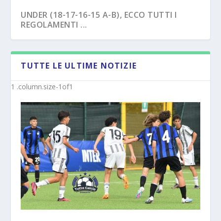
UNDER (18-17-16-15 A-B), ECCO TUTTI I
REGOLAMENTI ...
TUTTE LE ULTIME NOTIZIE
NAPOLI – TRE EX BENEVENTO U17
SAVOIA – COLPO CAPASSO PER L’UNDER 15
“SVINCOL...