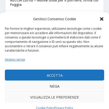
RECCIA (2010) – Nuova sfida per il portiere, firma col
Foggia
RIZZO – Dalla “Fratelli Bandiera” al Crotone: la
Gestisci Consenso Cookie
favola di Christian
Per fornire le migliori esperienze, utilizziamo tecnologie come i cookie
per memorizzare e/o accedere alle informazioni del dispositivo. Il
consenso a queste tecnologie ci permetterà di elaborare dati come il
I NOSTRI SPONSOR
comportamento di navigazione o ID unici su questo sito. Non
acconsentire o ritirare il consenso può influire negativamente su alcune
caratteristiche e funzioni.
Calcio Panchina
Gestisci servizi
Diretta.it
ACCETTA
NEGA
© 2026
| Powered by
Tutto Calcio Giovanile
DeBrand
VISUALIZZA LE PREFERENZE
Contatti
Privacy Policy
Cookie Policy (UE)
Termini e condizioni
Cookie Policy
Privacy Policy