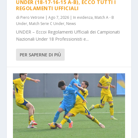
UNDER (18-17-16-15 A-B), ECCO TUTTI I
REGOLAMENTI UFFICIALI
di
Piero Vetrone
|
Ago 7, 2026
|
In evidenza
,
Match A - B
Under
,
Match Serie C Under
,
News
UNDER – Eccoi Regolamenti Ufficiali dei Campionati
Nazionali Under 18 Professionisti e...
PER SAPERNE DI PIÙ