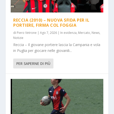
RECCIA (2010) – NUOVA SFIDA PER IL
PORTIERE, FIRMA COL FOGGIA
di
Piero Vetrone
|
Ago 7, 2026
|
In evidenza
,
Mercato
,
News
,
Notizie
Reccia – Il giovane portiere lascia la Campania e vola
in Puglia per giocare nelle giovanili...
PER SAPERNE DI PIÙ