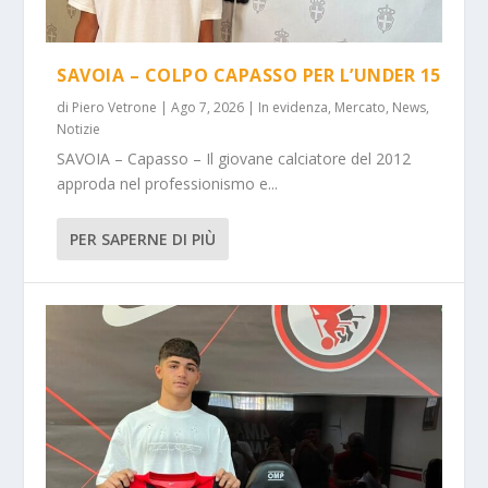
SAVOIA – COLPO CAPASSO PER L’UNDER 15
di
Piero Vetrone
|
Ago 7, 2026
|
In evidenza
,
Mercato
,
News
,
Notizie
SAVOIA – Capasso – Il giovane calciatore del 2012
approda nel professionismo e...
PER SAPERNE DI PIÙ