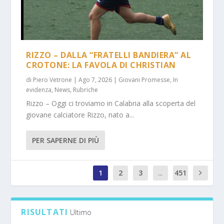
RIZZO – DALLA “FRATELLI BANDIERA” AL
CROTONE: LA FAVOLA DI CHRISTIAN
di
Piero Vetrone
|
Ago 7, 2026
|
Giovani Promesse
,
In
evidenza
,
News
,
Rubriche
Rizzo – Oggi ci troviamo in Calabria alla scoperta del
giovane calciatore Rizzo, nato a...
PER SAPERNE DI PIÙ
1
2
3
...
451
1
RISULTATI
Ultimo