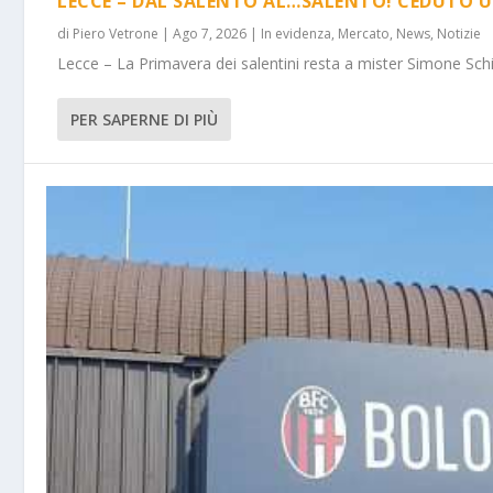
LECCE – DAL SALENTO AL…SALENTO! CEDUTO U
di
Piero Vetrone
|
Ago 7, 2026
|
In evidenza
,
Mercato
,
News
,
Notizie
Lecce – La Primavera dei salentini resta a mister Simone Schi
PER SAPERNE DI PIÙ