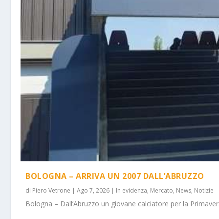
BOLOGNA – ARRIVA UN 2007 DALL’ABRUZZO
di
Piero Vetrone
|
Ago 7, 2026
|
In evidenza
,
Mercato
,
News
,
Notizie
Bologna – Dall’Abruzzo un giovane calciatore per la Primavera