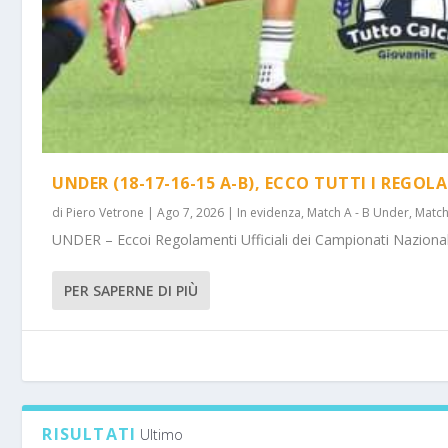
UNDER (18-17-16-15 A-B), ECCO TUTTI I REGOL
di
Piero Vetrone
|
Ago 7, 2026
|
In evidenza
,
Match A - B Under
,
Match
UNDER – Eccoi Regolamenti Ufficiali dei Campionati Nazionali 
PER SAPERNE DI PIÙ
RISULTATI
Ultimo