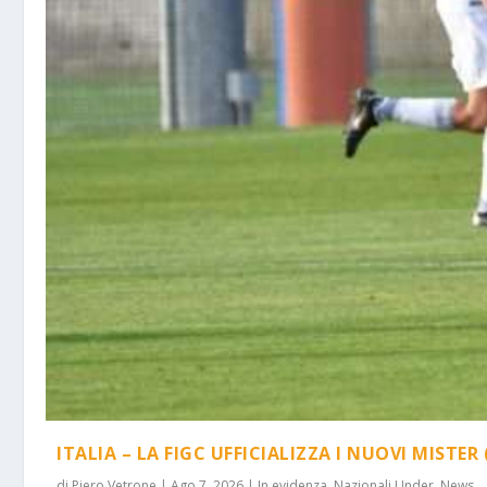
ITALIA – LA FIGC UFFICIALIZZA I NUOVI MISTER 
di
Piero Vetrone
|
Ago 7, 2026
|
In evidenza
,
Nazionali Under
,
News