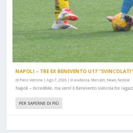
NAPOLI – TRE EX BENEVENTO U17 “SVINCOLATI
di
Piero Vetrone
|
Ago 7, 2026
|
In evidenza
,
Mercato
,
News
,
Notizie
Napoli – Incredibile, ma vero! Il Benevento svincola tre ragazz
PER SAPERNE DI PIÙ