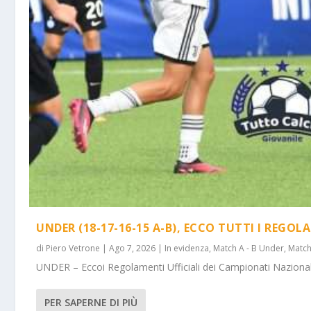
UNDER (18-17-16-15 A-B), ECCO TUTTI I REGOL
di
Piero Vetrone
|
Ago 7, 2026
|
In evidenza
,
Match A - B Under
,
Match
UNDER – Eccoi Regolamenti Ufficiali dei Campionati Nazionali 
PER SAPERNE DI PIÙ