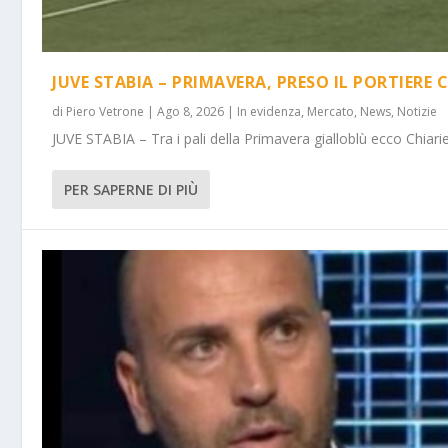
JUVE STABIA – PRIMAVERA, PRESO IL PORTIERE 
di
Piero Vetrone
|
Ago 8, 2026
|
In evidenza
,
Mercato
,
News
,
Notizie
JUVE STABIA – Tra i pali della Primavera gialloblù ecco Chiarie
PER SAPERNE DI PIÙ