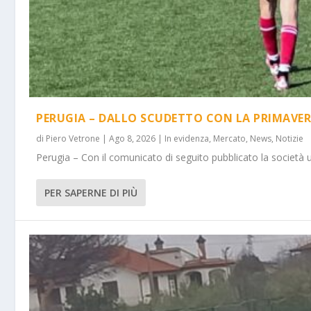
PERUGIA – DALLO SCUDETTO CON LA PRIMAVER
di
Piero Vetrone
|
Ago 8, 2026
|
In evidenza
,
Mercato
,
News
,
Notizie
Perugia – Con il comunicato di seguito pubblicato la società 
PER SAPERNE DI PIÙ