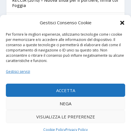
RECCIA (2010) – Nuova sfida per il portiere, firma col
Foggia
RIZZO – Dalla “Fratelli Bandiera” al Crotone: la
Gestisci Consenso Cookie
favola di Christian
Per fornire le migliori esperienze, utilizziamo tecnologie come i cookie
per memorizzare e/o accedere alle informazioni del dispositivo. Il
consenso a queste tecnologie ci permetterà di elaborare dati come il
I NOSTRI SPONSOR
comportamento di navigazione o ID unici su questo sito. Non
acconsentire o ritirare il consenso può influire negativamente su alcune
caratteristiche e funzioni.
Calcio Panchina
Gestisci servizi
Diretta.it
ACCETTA
NEGA
© 2026
| Powered by
Tutto Calcio Giovanile
DeBrand
VISUALIZZA LE PREFERENZE
Contatti
Privacy Policy
Cookie Policy (UE)
Termini e condizioni
Cookie Policy
Privacy Policy