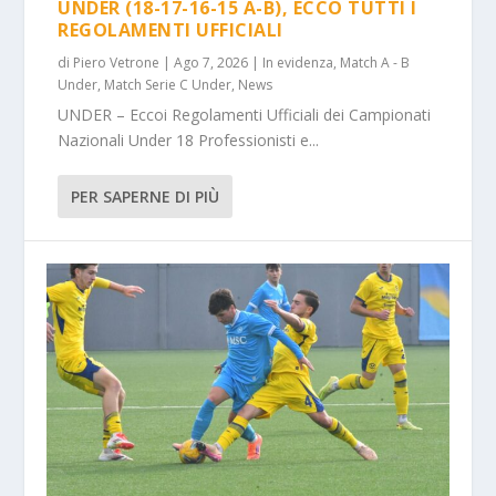
UNDER (18-17-16-15 A-B), ECCO TUTTI I
REGOLAMENTI UFFICIALI
di
Piero Vetrone
|
Ago 7, 2026
|
In evidenza
,
Match A - B
Under
,
Match Serie C Under
,
News
UNDER – Eccoi Regolamenti Ufficiali dei Campionati
Nazionali Under 18 Professionisti e...
PER SAPERNE DI PIÙ