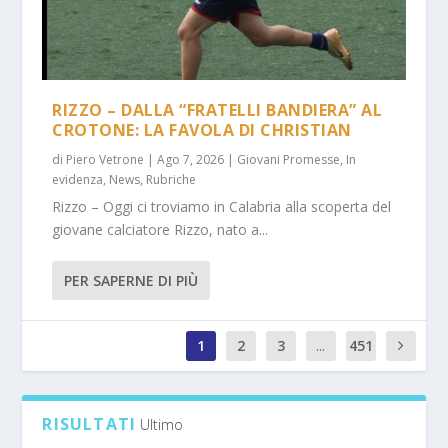
RIZZO – DALLA “FRATELLI BANDIERA” AL
CROTONE: LA FAVOLA DI CHRISTIAN
di
Piero Vetrone
|
Ago 7, 2026
|
Giovani Promesse
,
In
evidenza
,
News
,
Rubriche
Rizzo – Oggi ci troviamo in Calabria alla scoperta del
giovane calciatore Rizzo, nato a...
PER SAPERNE DI PIÙ
1
2
3
...
451
1
RISULTATI
Ultimo