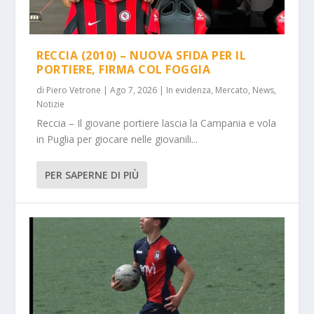
RECCIA (2010) – NUOVA SFIDA PER IL
PORTIERE, FIRMA COL FOGGIA
di
Piero Vetrone
|
Ago 7, 2026
|
In evidenza
,
Mercato
,
News
,
Notizie
Reccia – Il giovane portiere lascia la Campania e vola
in Puglia per giocare nelle giovanili...
PER SAPERNE DI PIÙ