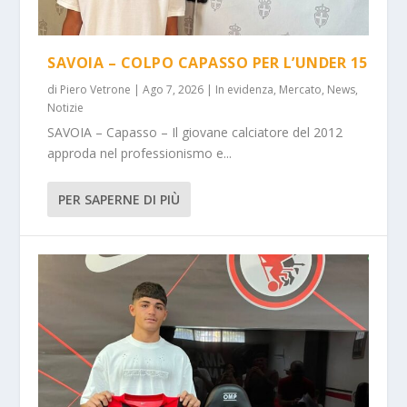
SAVOIA – COLPO CAPASSO PER L’UNDER 15
di
Piero Vetrone
|
Ago 7, 2026
|
In evidenza
,
Mercato
,
News
,
Notizie
SAVOIA – Capasso – Il giovane calciatore del 2012
approda nel professionismo e...
PER SAPERNE DI PIÙ