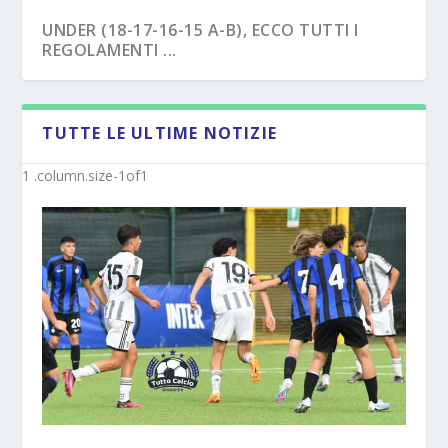
UNDER (18-17-16-15 A-B), ECCO TUTTI I
REGOLAMENTI ...
TUTTE LE ULTIME NOTIZIE
NAPOLI – TRE EX BENEVENTO U17
SAVOIA – COLPO CAPASSO PER L’UNDER 15
“SVINCOL...