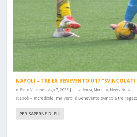
NAPOLI – TRE EX BENEVENTO U17 “SVINCOLATI
di
Piero Vetrone
|
Ago 7, 2026
|
In evidenza
,
Mercato
,
News
,
Notizie
Napoli – Incredibile, ma vero! Il Benevento svincola tre ragazz
PER SAPERNE DI PIÙ