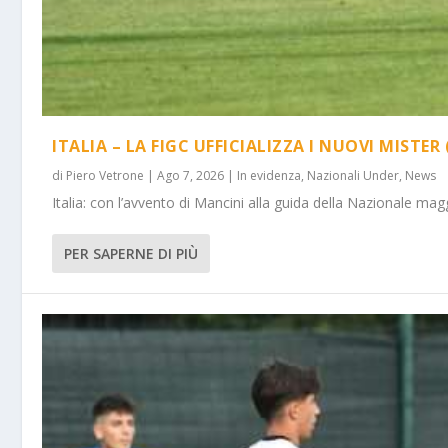
ITALIA – LA FIGC UFFICIALIZZA I NUOVI MISTER 
di
Piero Vetrone
|
Ago 7, 2026
|
In evidenza
,
Nazionali Under
,
News
Italia: con l’avvento di Mancini alla guida della Nazionale m
PER SAPERNE DI PIÙ