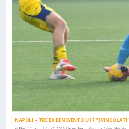
NAPOLI – TRE EX BENEVENTO U17 “SVINCOLATI
di
Piero Vetrone
|
Ago 7, 2026
|
In evidenza
,
Mercato
,
News
,
Notizie