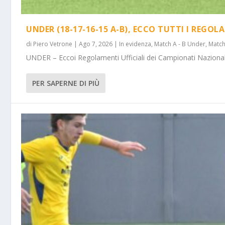
UNDER (18-17-16-15 A-B), ECCO TUTTI I REGOL
di
Piero Vetrone
|
Ago 7, 2026
|
In evidenza
,
Match A - B Under
,
Match
UNDER – Eccoi Regolamenti Ufficiali dei Campionati Nazionali 
PER SAPERNE DI PIÙ