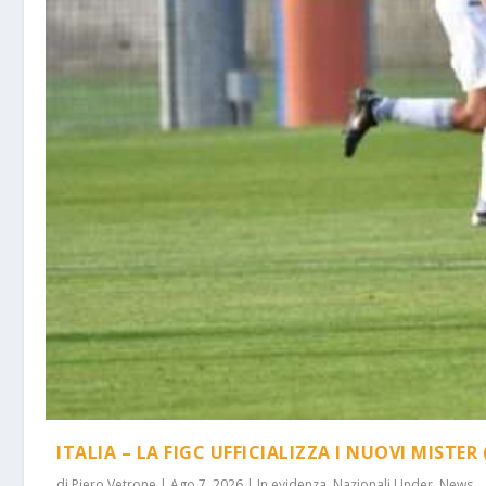
ITALIA – LA FIGC UFFICIALIZZA I NUOVI MISTER 
di
Piero Vetrone
|
Ago 7, 2026
|
In evidenza
,
Nazionali Under
,
News