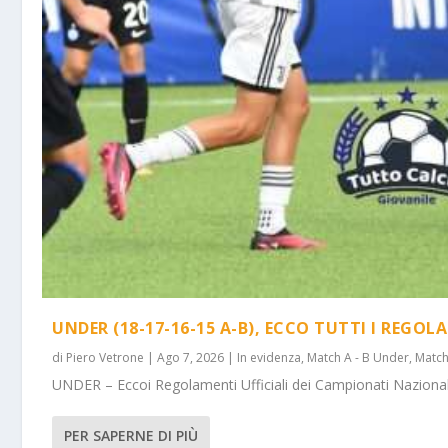
UNDER (18-17-16-15 A-B), ECCO TUTTI I REGOL
di
Piero Vetrone
|
Ago 7, 2026
|
In evidenza
,
Match A - B Under
,
Match
UNDER – Eccoi Regolamenti Ufficiali dei Campionati Nazionali 
PER SAPERNE DI PIÙ