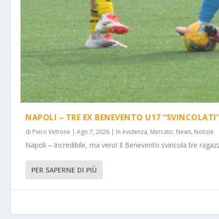
NAPOLI – TRE EX BENEVENTO U17 “SVINCOLATI
di
Piero Vetrone
|
Ago 7, 2026
|
In evidenza
,
Mercato
,
News
,
Notizie
Napoli – Incredibile, ma vero! Il Benevento svincola tre ragazz
PER SAPERNE DI PIÙ