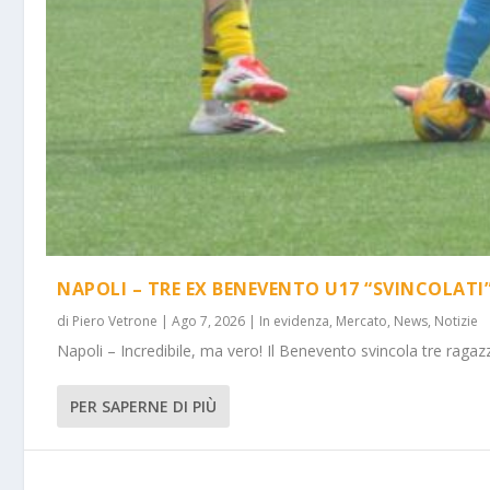
NAPOLI – TRE EX BENEVENTO U17 “SVINCOLATI
di
Piero Vetrone
|
Ago 7, 2026
|
In evidenza
,
Mercato
,
News
,
Notizie
Napoli – Incredibile, ma vero! Il Benevento svincola tre ragazz
PER SAPERNE DI PIÙ