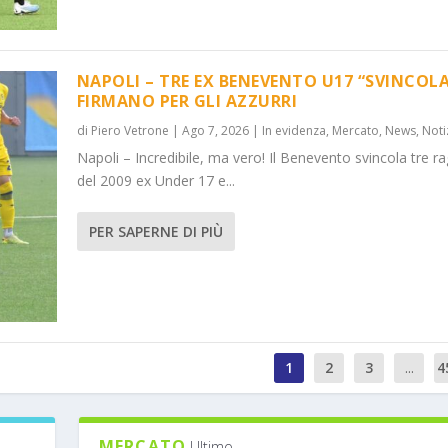
NAPOLI – TRE EX BENEVENTO U17 “SVINCOLA
FIRMANO PER GLI AZZURRI
di
Piero Vetrone
|
Ago 7, 2026
|
In evidenza
,
Mercato
,
News
,
Noti
Napoli – Incredibile, ma vero! Il Benevento svincola tre ra
del 2009 ex Under 17 e...
PER SAPERNE DI PIÙ
1
2
3
...
4
MERCATO
Ultimo