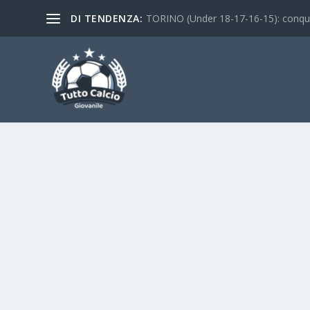
DI TENDENZA:
TORINO (Under 18-17-16-15): conquist