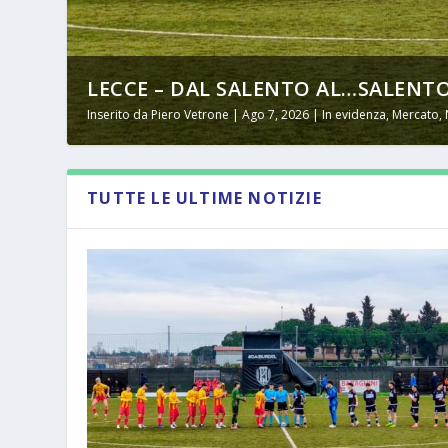
LECCE – DAL SALENTO AL…SALENTO
Inserito da
Piero Vetrone
|
Ago 7, 2026
|
In evidenza
,
Mercato
,
TUTTE LE ULTIME NOTIZIE