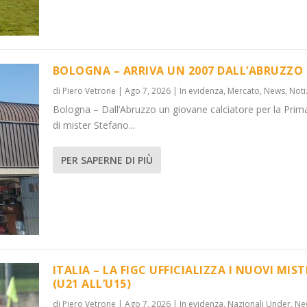
BOLOGNA – ARRIVA UN 2007 DALL’ABRUZZO
di
Piero Vetrone
|
Ago 7, 2026
|
In evidenza
,
Mercato
,
News
,
Noti
Bologna – Dall’Abruzzo un giovane calciatore per la Prim
’ABRUZZO
OVI MISTER...
di mister Stefano...
 Under
News
,
Notizie
,
News
PER SAPERNE DI PIÙ
ITALIA – LA FIGC UFFICIALIZZA I NUOVI MIST
(U21 ALL’U15)
di
Piero Vetrone
|
Ago 7, 2026
|
In evidenza
,
Nazionali Under
,
Ne