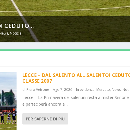
! CEDUTO...
News
,
Notizie
LECCE – DAL SALENTO AL…SALENTO! CEDUT
CLASSE 2007
di
Piero Vetrone
|
Ago 7, 2026
|
In evidenza
,
Mercato
,
News
,
Noti
Lecce – La Primavera dei salentini resta a mister Simone
e parteciperà ancora al...
PER SAPERNE DI PIÙ