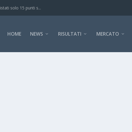
ati solo 15 punti s...
HOME
NEWS
RISULTATI
MERCATO