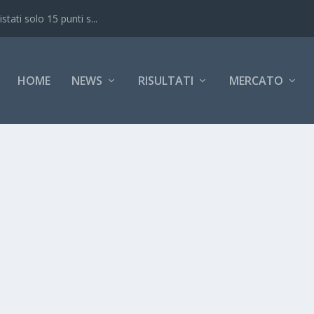
ati solo 15 punti s...
HOME
NEWS
RISULTATI
MERCATO