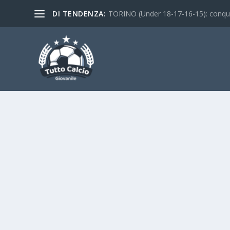
DI TENDENZA:
TORINO (Under 18-17-16-15): conquist