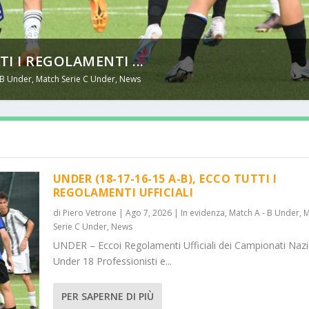
TI I REGOLAMENTI ...
 B Under
,
Match Serie C Under
,
News
UNDER (18-17-16-15 A-B), ECCO TUTTI I
REGOLAMENTI UFFICIALI
di
Piero Vetrone
|
Ago 7, 2026
|
In evidenza
,
Match A - B Under
,
M
Serie C Under
,
News
UNDER – Eccoi Regolamenti Ufficiali dei Campionati Nazi
Under 18 Professionisti e...
PER SAPERNE DI PIÙ