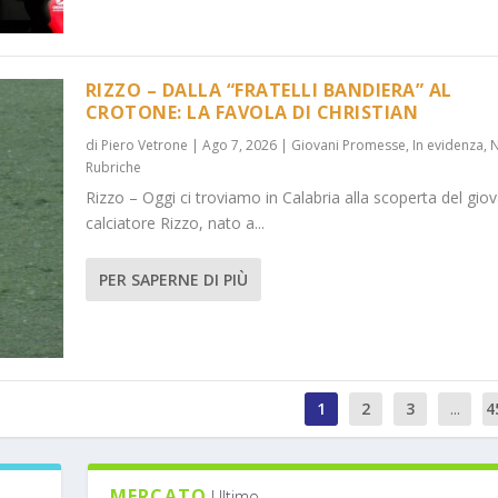
RIZZO – DALLA “FRATELLI BANDIERA” AL
CROTONE: LA FAVOLA DI CHRISTIAN
di
Piero Vetrone
|
Ago 7, 2026
|
Giovani Promesse
,
In evidenza
,
Rubriche
Rizzo – Oggi ci troviamo in Calabria alla scoperta del gio
calciatore Rizzo, nato a...
PER SAPERNE DI PIÙ
1
2
3
...
4
MERCATO
Ultimo