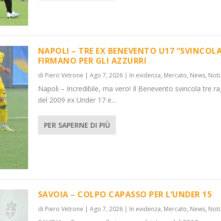
NAPOLI – TRE EX BENEVENTO U17 “SVINCOLA
FIRMANO PER GLI AZZURRI
di
Piero Vetrone
|
Ago 7, 2026
|
In evidenza
,
Mercato
,
News
,
Noti
VINCOL...
DER 15
Napoli – Incredibile, ma vero! Il Benevento svincola tre ra
News
News
,
,
Notizie
Notizie
del 2009 ex Under 17 e...
PER SAPERNE DI PIÙ
SAVOIA – COLPO CAPASSO PER L’UNDER 15
di
Piero Vetrone
|
Ago 7, 2026
|
In evidenza
,
Mercato
,
News
,
Noti