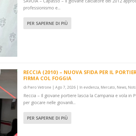
SAVOIA – Capasso – Il giovane calciatore del 2012 appro
professionismo e...
PER SAPERNE DI PIÙ
RECCIA (2010) – NUOVA SFIDA PER IL PORTIER
FIRMA COL FOGGIA
di
Piero Vetrone
|
Ago 7, 2026
|
In evidenza
,
Mercato
,
News
,
Noti
Reccia – Il giovane portiere lascia la Campania e vola in P
per giocare nelle giovanili...
PER SAPERNE DI PIÙ