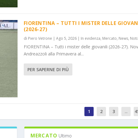
FIORENTINA – TUTTI I MISTER DELLE GIOVAN
(2026-27)
di
Piero Vetrone
|
Ago 5, 2026
|
In evidenza
,
Mercato
,
News
,
Noti
FIORENTINA – Tutti i mister delle giovanili (2026-27). Nov
Andreazzoli alla Primavera al...
PER SAPERNE DI PIÙ
1
2
3
...
4
MERCATO
Ultimo