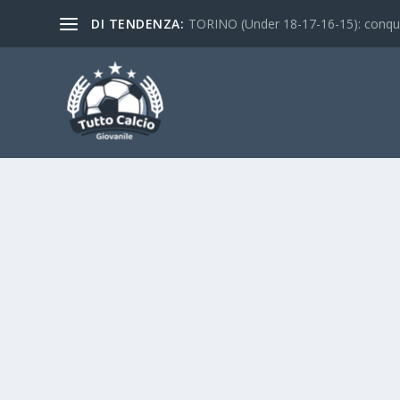
DI TENDENZA:
TORINO (Under 18-17-16-15): conquist