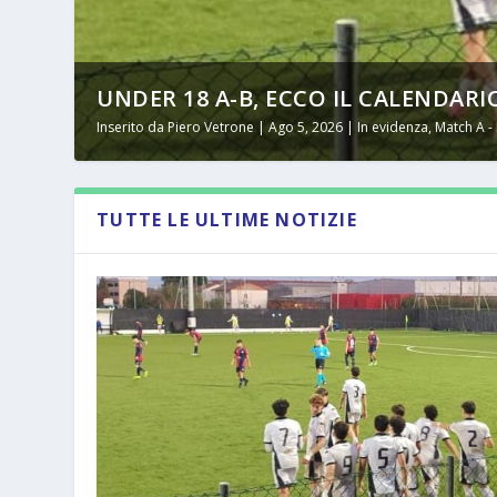
UNDER 18 A-B, ECCO IL CALENDARI
Inserito da
Piero Vetrone
|
Ago 5, 2026
|
In evidenza
,
Match A -
TUTTE LE ULTIME NOTIZIE