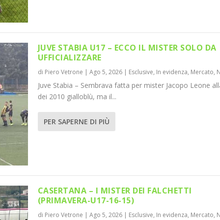
JUVE STABIA U17 – ECCO IL MISTER SOLO DA
UFFICIALIZZARE
di
Piero Vetrone
|
Ago 5, 2026
|
Esclusive
,
In evidenza
,
Mercato
,
SOLO DA UFF...
TI (PRIMAVER...
Juve Stabia – Sembrava fatta per mister Jacopo Leone all
,
,
Mercato
Mercato
,
,
News
News
dei 2010 gialloblù, ma il...
PER SAPERNE DI PIÙ
CASERTANA – I MISTER DEI FALCHETTI
(PRIMAVERA-U17-16-15)
di
Piero Vetrone
|
Ago 5, 2026
|
Esclusive
,
In evidenza
,
Mercato
,