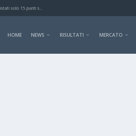
ati solo 15 punti s...
HOME
NEWS
RISULTATI
MERCATO