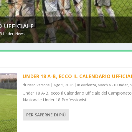
O UFFICIALE
 B Under
,
News
UNDER 18 A-B, ECCO IL CALENDARIO UFFICIA
di
Piero Vetrone
|
Ago 5, 2026
|
In evidenza
,
Match A - B Under
,
N
Under 18 A-B, ecco il Calendario ufficiale del Campionato
Nazionale Under 18 Professionisti...
PER SAPERNE DI PIÙ