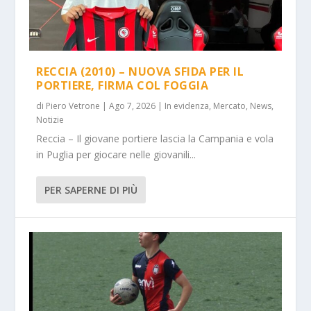
RECCIA (2010) – NUOVA SFIDA PER IL
PORTIERE, FIRMA COL FOGGIA
di
Piero Vetrone
|
Ago 7, 2026
|
In evidenza
,
Mercato
,
News
,
Notizie
Reccia – Il giovane portiere lascia la Campania e vola
in Puglia per giocare nelle giovanili...
PER SAPERNE DI PIÙ