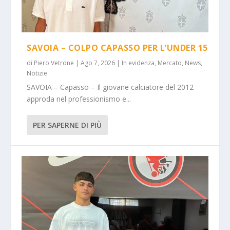
SAVOIA – COLPO CAPASSO PER L’UNDER 15
di
Piero Vetrone
|
Ago 7, 2026
|
In evidenza
,
Mercato
,
News
,
Notizie
SAVOIA – Capasso – Il giovane calciatore del 2012
approda nel professionismo e...
PER SAPERNE DI PIÙ