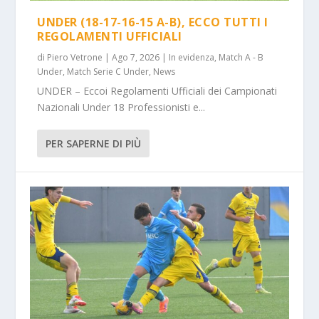
UNDER (18-17-16-15 A-B), ECCO TUTTI I
REGOLAMENTI UFFICIALI
di
Piero Vetrone
|
Ago 7, 2026
|
In evidenza
,
Match A - B
Under
,
Match Serie C Under
,
News
UNDER – Eccoi Regolamenti Ufficiali dei Campionati
Nazionali Under 18 Professionisti e...
PER SAPERNE DI PIÙ