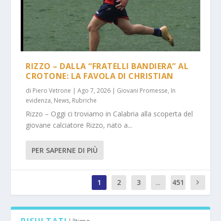
RIZZO – DALLA “FRATELLI BANDIERA” AL
CROTONE: LA FAVOLA DI CHRISTIAN
di
Piero Vetrone
|
Ago 7, 2026
|
Giovani Promesse
,
In
evidenza
,
News
,
Rubriche
Rizzo – Oggi ci troviamo in Calabria alla scoperta del
giovane calciatore Rizzo, nato a...
PER SAPERNE DI PIÙ
1
2
3
...
451
1