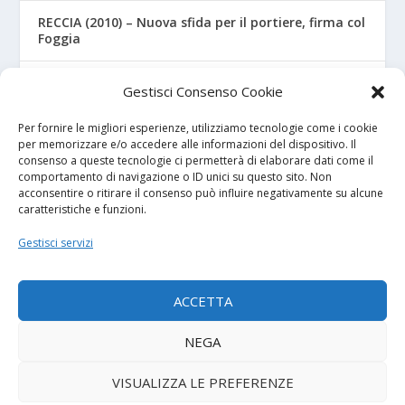
RECCIA (2010) – Nuova sfida per il portiere, firma col
Foggia
RIZZO – Dalla “Fratelli Bandiera” al Crotone: la
Gestisci Consenso Cookie
favola di Christian
Per fornire le migliori esperienze, utilizziamo tecnologie come i cookie
per memorizzare e/o accedere alle informazioni del dispositivo. Il
consenso a queste tecnologie ci permetterà di elaborare dati come il
I NOSTRI SPONSOR
comportamento di navigazione o ID unici su questo sito. Non
acconsentire o ritirare il consenso può influire negativamente su alcune
caratteristiche e funzioni.
Calcio Panchina
Gestisci servizi
Diretta.it
ACCETTA
NEGA
© 2026
| Powered by
Tutto Calcio Giovanile
DeBrand
VISUALIZZA LE PREFERENZE
Contatti
Privacy Policy
Cookie Policy (UE)