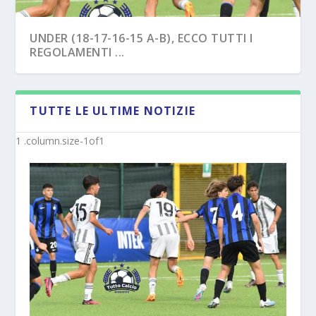
UNDER (18-17-16-15 A-B), ECCO TUTTI I
REGOLAMENTI ...
TUTTE LE ULTIME NOTIZIE
NAPOLI – TRE EX BENEVENTO U17
SAVOIA – COLPO CAPASSO PER L’UNDER 15
“SVINCOL...