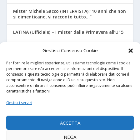
Mister Michele Sacco (INTERVISTA):”10 anni che non
si dimenticano, vi racconto tutto…”
LATINA (Ufficiale) – I mister dalla Primavera all’U15
CROTONE – Primavera/Under 17, novità sui nuovi
Gestisci Consenso Cookie
mister
Per fornire le migliori esperienze, utilizziamo tecnologie come i cookie
per memorizzare e/o accedere alle informazioni del dispositivo. Il
consenso a queste tecnologie ci permetterà di elaborare dati come il
I NOSTRI SPONSOR
comportamento di navigazione o ID unici su questo sito. Non
acconsentire o ritirare il consenso può influire negativamente su alcune
caratteristiche e funzioni.
Calcio Panchina
Gestisci servizi
Diretta.it
ACCETTA
NEGA