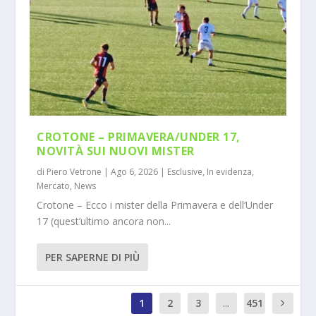
CROTONE – PRIMAVERA/UNDER 17,
NOVITÀ SUI NUOVI MISTER
di
Piero Vetrone
|
Ago 6, 2026
|
Esclusive
,
In evidenza
,
Mercato
,
News
Crotone – Ecco i mister della Primavera e dell’Under
17 (quest’ultimo ancora non...
PER SAPERNE DI PIÙ
1
2
3
...
451