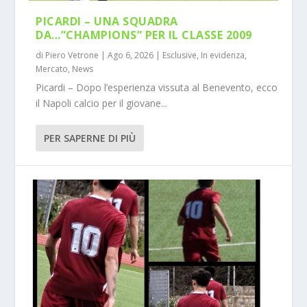
PICARDI – UNA SQUADRA
DA…”CHAMPIONS” PER IL CLASSE 2009
di
Piero Vetrone
|
Ago 6, 2026
|
Esclusive
,
In evidenza
,
Mercato
,
News
Picardi – Dopo l’esperienza vissuta al Benevento, ecco
il Napoli calcio per il giovane...
PER SAPERNE DI PIÙ