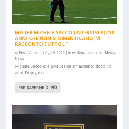
MISTER MICHELE SACCO (INTERVISTA):”10
ANNI CHE NON SI DIMENTICANO, VI
RACCONTO TUTTO…”
di
Piero Vetrone
|
Ago 6, 2026
|
In evidenza
,
Interviste
,
Media
,
News
Michele Sacco e la Juve Stabia si “lasciano” dopo 10
anni. Di seguito...
PER SAPERNE DI PIÙ