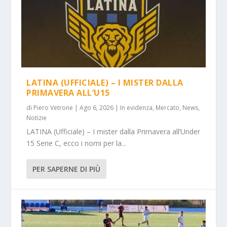
LATINA (UFFICIALE) – I MISTER DALLA
PRIMAVERA ALL’U15
di
Piero Vetrone
|
Ago 6, 2026
|
In evidenza
,
Mercato
,
News
,
Notizie
LATINA (Ufficiale) – I mister dalla Primavera all’Under
15 Serie C, ecco i nomi per la...
PER SAPERNE DI PIÙ