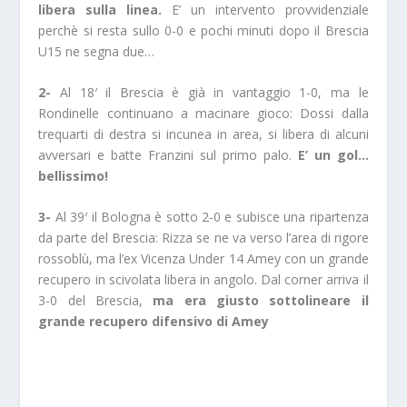
libera sulla linea.
E’ un intervento provvidenziale
perchè si resta sullo 0-0 e pochi minuti dopo il Brescia
U15 ne segna due…
2-
Al 18′ il Brescia è già in vantaggio 1-0, ma le
Rondinelle continuano a macinare gioco: Dossi dalla
trequarti di destra si incunea in area, si libera di alcuni
avversari e batte Franzini sul primo palo.
E’ un gol…
bellissimo!
3-
Al 39′ il Bologna è sotto 2-0 e subisce una ripartenza
da parte del Brescia: Rizza se ne va verso l’area di rigore
rossoblù, ma l’ex Vicenza Under 14 Amey con un grande
recupero in scivolata libera in angolo. Dal corner arriva il
3-0 del Brescia,
ma era giusto sottolineare il
grande recupero difensivo di Amey