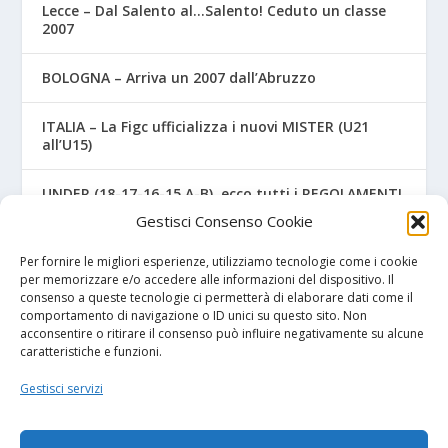
Lecce – Dal Salento al…Salento! Ceduto un classe
2007
BOLOGNA – Arriva un 2007 dall’Abruzzo
ITALIA – La Figc ufficializza i nuovi MISTER (U21
all’U15)
UNDER (18-17-16-15 A-B), ecco tutti i REGOLAMENTI
UFFICIALI
Gestisci Consenso Cookie
NAPOLI – Tre ex Benevento U17 “svincolati” firmano
Per fornire le migliori esperienze, utilizziamo tecnologie come i cookie
per gli azzurri
per memorizzare e/o accedere alle informazioni del dispositivo. Il
consenso a queste tecnologie ci permetterà di elaborare dati come il
comportamento di navigazione o ID unici su questo sito. Non
acconsentire o ritirare il consenso può influire negativamente su alcune
caratteristiche e funzioni.
I NOSTRI SPONSOR
Gestisci servizi
Diretta.it