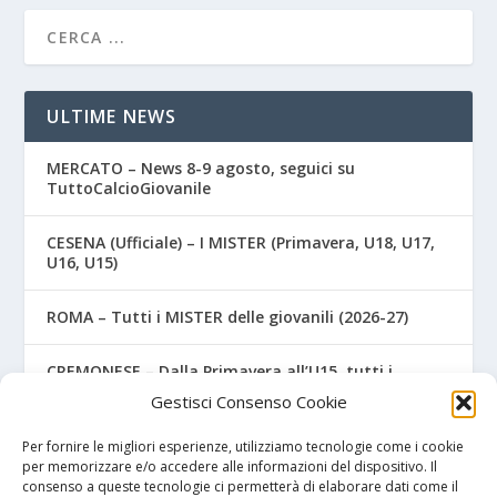
ULTIME NEWS
MERCATO – News 8-9 agosto, seguici su
TuttoCalcioGiovanile
CESENA (Ufficiale) – I MISTER (Primavera, U18, U17,
U16, U15)
ROMA – Tutti i MISTER delle giovanili (2026-27)
CREMONESE – Dalla Primavera all’U15, tutti i
MISTER (Ufficiale)
Gestisci Consenso Cookie
COSENZA – Due gioiellini della Primavera salutano i
Per fornire le migliori esperienze, utilizziamo tecnologie come i cookie
colori rossoblù
per memorizzare e/o accedere alle informazioni del dispositivo. Il
consenso a queste tecnologie ci permetterà di elaborare dati come il