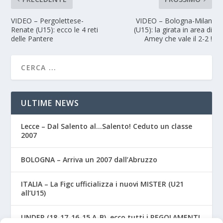
VIDEO – Pergolettese-
VIDEO – Bologna-Milan
Renate (U15): ecco le 4 reti
(U15): la girata in area di
delle Pantere
Amey che vale il 2-2 !
ULTIME NEWS
Lecce – Dal Salento al…Salento! Ceduto un classe
2007
BOLOGNA – Arriva un 2007 dall’Abruzzo
ITALIA – La Figc ufficializza i nuovi MISTER (U21
all’U15)
UNDER (18-17-16-15 A-B), ecco tutti i REGOLAMENTI