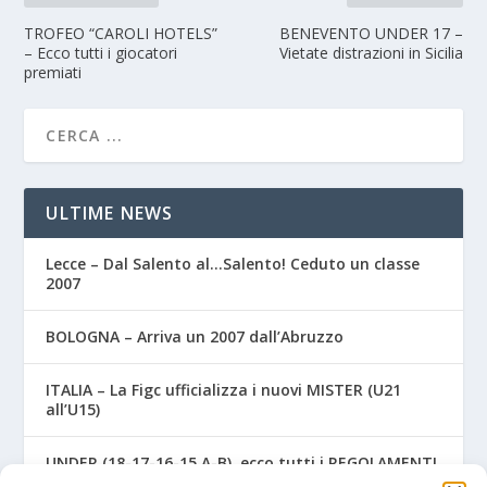
TROFEO “CAROLI HOTELS”
BENEVENTO UNDER 17 –
– Ecco tutti i giocatori
Vietate distrazioni in Sicilia
premiati
ULTIME NEWS
Lecce – Dal Salento al…Salento! Ceduto un classe
2007
BOLOGNA – Arriva un 2007 dall’Abruzzo
ITALIA – La Figc ufficializza i nuovi MISTER (U21
all’U15)
UNDER (18-17-16-15 A-B), ecco tutti i REGOLAMENTI
UFFICIALI