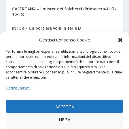
CASERTANA – I mister dei falchetti (Primavera-U17-
16-15)
INTER – Un portiere vola in serie D
Gestisci Consenso Cookie
FIORENTINA – Tutti i mister delle giovanili (2026-27)
Per fornire le migliori esperienze, utilizziamo tecnologie come i cookie
per memorizzare e/o accedere alle informazioni del dispositivo. Il
consenso a queste tecnologie ci permetterà di elaborare dati come il
I NOSTRI SPONSOR
comportamento di navigazione o ID unici su questo sito. Non
acconsentire o ritirare il consenso può influire negativamente su alcune
caratteristiche e funzioni.
Calcio Panchina
Gestisci servizi
Diretta.it
ACCETTA
NEGA
© 2026
| Powered by
Tutto Calcio Giovanile
DeBrand