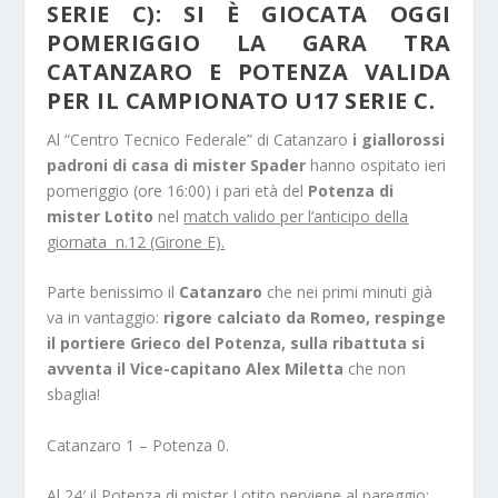
SERIE C): SI È GIOCATA OGGI
POMERIGGIO LA GARA TRA
CATANZARO E POTENZA VALIDA
PER IL CAMPIONATO U17 SERIE C.
Al “Centro Tecnico Federale” di Catanzaro
i giallorossi
padroni di casa di mister Spader
hanno ospitato ieri
pomeriggio (ore 16:00) i pari età del
Potenza di
mister Lotito
nel
match valido per l’anticipo della
giornata n.12 (Girone E).
Parte benissimo il
Catanzaro
che nei primi minuti già
va in vantaggio:
rigore calciato da Romeo, respinge
il portiere Grieco del Potenza, sulla ribattuta si
avventa il Vice-capitano Alex Miletta
che non
sbaglia!
Catanzaro 1 – Potenza 0.
Al 24′ il Potenza di mister Lotito perviene al pareggio: