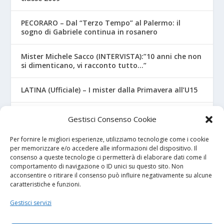
PECORARO – Dal “Terzo Tempo” al Palermo: il
sogno di Gabriele continua in rosanero
Mister Michele Sacco (INTERVISTA):”10 anni che non
si dimenticano, vi racconto tutto…”
LATINA (Ufficiale) – I mister dalla Primavera all’U15
CROTONE – Primavera/Under 17, novità sui nuovi
Gestisci Consenso Cookie
mister
Per fornire le migliori esperienze, utilizziamo tecnologie come i cookie
per memorizzare e/o accedere alle informazioni del dispositivo. Il
consenso a queste tecnologie ci permetterà di elaborare dati come il
I NOSTRI SPONSOR
comportamento di navigazione o ID unici su questo sito. Non
acconsentire o ritirare il consenso può influire negativamente su alcune
caratteristiche e funzioni.
Calcio Panchina
Gestisci servizi